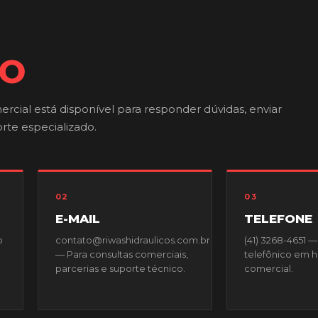
CO
rcial está disponível para responder dúvidas, enviar
rte especializado.
02
03
E-MAIL
TELEFONE
o
contato@riwashidraulicos.com.br
(41) 3268-4651 
— Para consultas comerciais,
telefônico em h
parcerias e suporte técnico.
comercial.