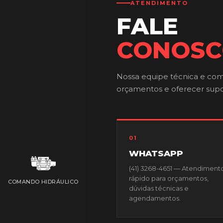
ATENDIMENTO
FALE
CONOS
Nossa equipe técnica e come
orçamentos e oferecer supo
01
WHATSAPP
(41) 3268-4651 — Atendiment
rápido para orçamentos,
COMANDO HIDRÁULICO
dúvidas técnicas e
agendamentos.