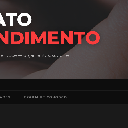
ATO
ENDIMENTO
der você — orçamentos, suporte
DADES
TRABALHE CONOSCO