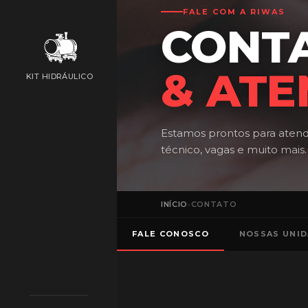
FALE COM A RIWAS
CONT
& AT
KIT HIDRÁULICO
Estamos prontos para aten
técnico, vagas e muito mais.
INÍCIO
›
CONTATO
FALE CONOSCO
NOSSAS UNI