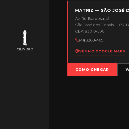
MATRIZ — SÃO JOSÉ D
Av. Rui Barbosa, s/n
São José dos Pinhais — PR, Br
CEP: 83010-500
(41) 3268-4651
CILINDRO
VER NO GOOGLE MAPS
COMO CHEGAR
W