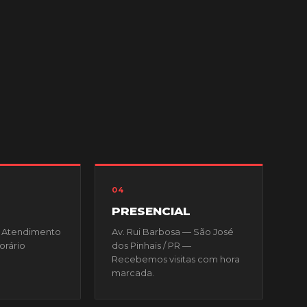
04
PRESENCIAL
— Atendimento
Av. Rui Barbosa — São José
orário
dos Pinhais / PR —
Recebemos visitas com hora
marcada.