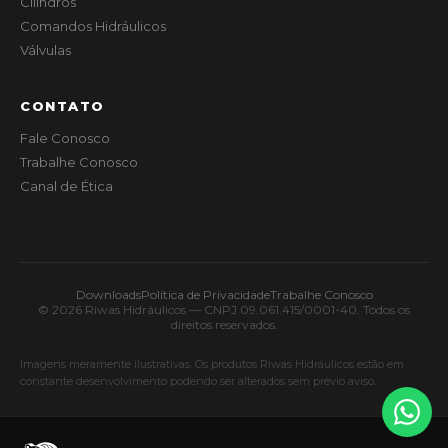
Cilindros
Comandos Hidráulicos
Válvulas
CONTATO
Fale Conosco
Trabalhe Conosco
Canal de Ética
Downloads
Política de Privacidade
Trabalhe Conosco
© 2026 Riwas Hidráulicos — CNPJ 09.061.415/0001-40. Todos os
direitos reservados.
Imagens meramente ilustrativas. Os produtos Riwas Hidráulicos estão em
constante desenvolvimento podendo ser alterados sem prévio aviso.